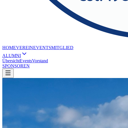
HOME
VEREIN
EVENTS
MITGLIED
ALUMNI
Übersicht
Events
Vorstand
SPONSOREN